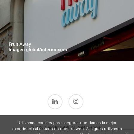
Fruit Away
Imagen global/interiorismo
linkedin
instagram
Utilizamos cookies para asegurar que damos la mejor
© 2026 Alejandro Catalá. All Rights Reserved.
experiencia al usuario en nuestra web. Si sigues utilizando