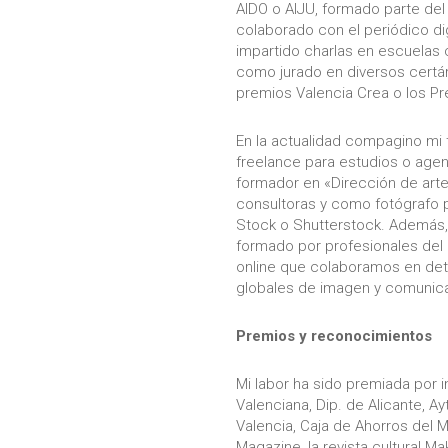
AIDO o AIJU, formado parte del
colaborado con el periódico dig
impartido charlas en escuelas
como jurado en diversos certám
premios Valencia Crea o los Pre
En la actualidad compagino mi 
freelance para estudios o age
formador en «Dirección de arte
consultoras y como fotógrafo
Stock o Shutterstock. Además, 
formado por profesionales del d
online que colaboramos en det
globales de imagen y comunic
Premios y reconocimientos
Mi labor ha sido premiada por 
Valenciana, Dip. de Alicante, A
Valencia, Caja de Ahorros del M
Magazine, la revista cultural M