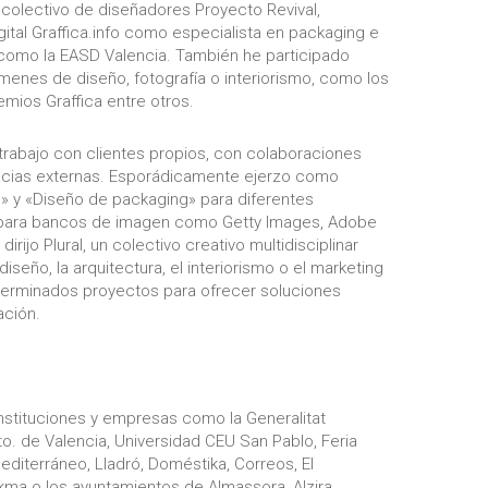
 colectivo de diseñadores Proyecto Revival,
ital Graffica.info como especialista en packaging e
 como la EASD Valencia. También he participado
enes de diseño, fotografía o interiorismo, como los
mios Graffica entre otros.
trabajo con clientes propios, con colaboraciones
ncias externas. Esporádicamente ejerzo como
» y «Diseño de packaging» para diferentes
 para bancos de imagen como Getty Images, Adobe
dirijo
Plural
, un colectivo creativo multidisciplinar
iseño, la arquitectura, el interiorismo o el marketing
erminados proyectos para ofrecer soluciones
ación.
instituciones y empresas como la Generalitat
yto. de Valencia, Universidad CEU San Pablo, Feria
editerráneo, Lladró, Doméstika, Correos, El
akma o los ayuntamientos de Almassora, Alzira,