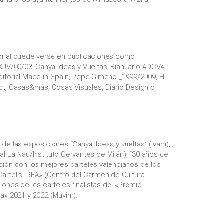
sional puede verse en publicaciones como
JV/00/03, Canya Ideas y Vueltas, Bianuario ADCV4,
Editorial Made in Spain, Pepe Gimeno _1999/2009, El
t, Casas&más, Cosas Visuales, Diario Design o
de las exposiciones “Canya, Ideas y vueltas” (Ivam),
ral La Nau/Instituto Cervantes de Milán), “30 años de
ición con los mejores carteles valencianos de los
 Cartells. REA» (Centro del Carmen de Cultura
ones de los carteles finalistas del «Premio
a» 2021 y 2022 (Muvim).