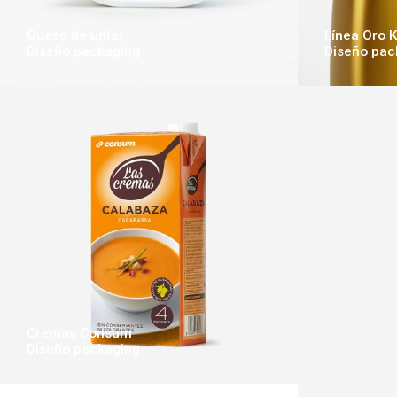
Queso de untar
Línea Oro 
Diseño packaging
Diseño pac
Cremas Consum
Diseño packaging