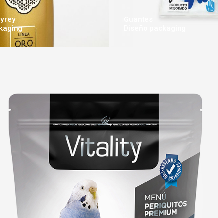
Kyrey
Guantes
kaging
Diseño packaging